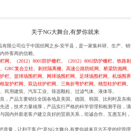
关于NG大舞台,有梦你就来
有限公司位于中国丝网之乡-安平县，是一家集科研、生产、销
内外客商的信赖。
网、（2012）8001防护栅栏、（2012）8002防护栅栏、
、GRC复合立柱、刺丝隔离栅、高速公路防眩网、桥梁防抛网
护栏、篮球场围栏网、网球场围栏网、足球场围栏网、机场围界
框架护栏网、双边丝护栏网、三角折弯护栏网、桃型柱护栏网、
、民用建筑、汽车工业、筛选颗粒、过滤气体、液体等。
，产品主要销往全国各地及美国、德国、韩国、比利时及东南
先进，技术力量雄厚，产品实行严格的科学管理和检测手段，满
与国内外新老客户建立良好的贸易关系，坦诚合作、互惠互利，
质量，让利于客户“是NG大舞台,有梦你就来亘古不变的经营理