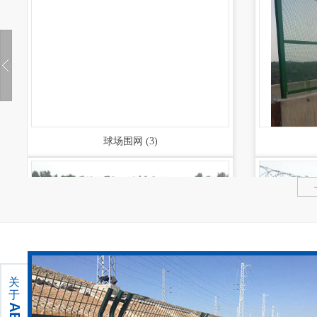
施工临时电梯门
边坡防护系列
SNS被动防护网
SNS主动防护网
石笼网
球场围网 (3)
防风抑尘网
电缆支架
关
于