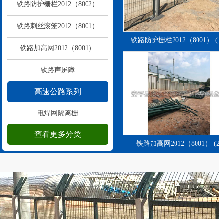
铁路防护栅栏2012（8002）
铁路刺丝滚笼2012（8001）
铁路防护栅栏2012（8001） (1
铁路加高网2012（8001）
铁路声屏障
高速公路系列
电焊网隔离栅
查看更多分类
焊接网隔离栅
铁路加高网2012（8001） (2
刺铁丝隔离栅
高速公路防眩网
高速公路声屏障