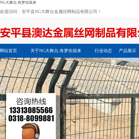
NG大舞台,有梦你就来
欢迎访问：安平县NG大舞台金属丝网制品有限公司！
网站首页
关于NG大舞台,有梦你就来
行业动态
产品展示